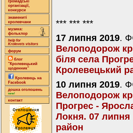
громадські
організації,
конкурси
знамениті
*** *** ***
кролевчани
музика:
фольклор
17 липня 2019
. 
help for
Krolevets visitors
Велоподорож кро
форум
біля села Прогре
блог
"Кролевецький
Кролевецький р
щоденник"
Кролевець на
10 липня 2019
. 
Facebook
дошка оголошень
Велоподорож кр
new!
контакт
Прогрес - Яросла
Локня. 07 липня
район