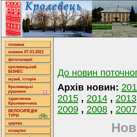
головна
новини 07.03.2021
фотогалереї
кролевецький
До новин поточно
БІЗНЕС
музей, історія
Архів новин:
201
Кролевецькі
рушники
2015
,
2014
,
2013
туристична
Кролевеччина
2009
,
2008
,
2007
ВЕЛОСИПЕДНІ
ТУРИ
Нов
церква
козацтво