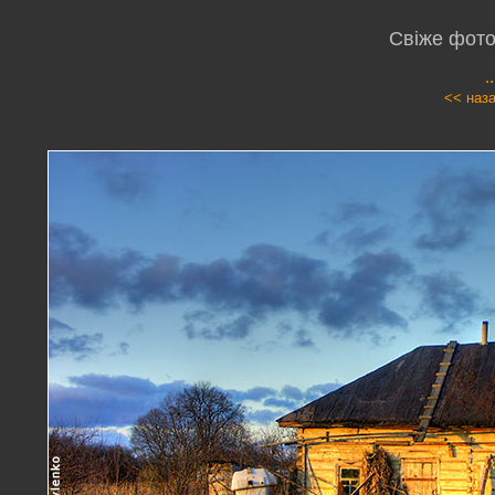
Свіже фото
.
<< наз