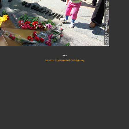
***
почати (зупинити) слайдшоу