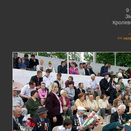
9
Зм
Кролев
.
<< наз