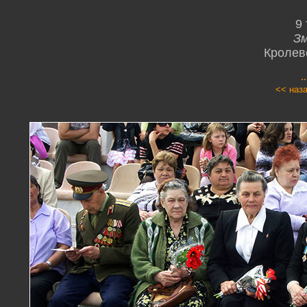
9
Зм
Кролев
.
<< наз