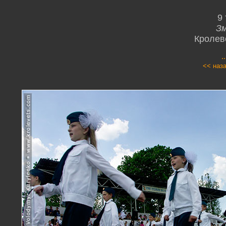
9
Зм
Кролев
.
<< наз