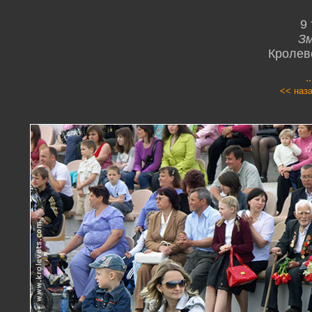
9
Зм
Кролев
.
<< наз