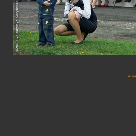
почат