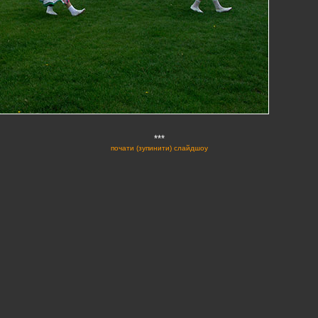
***
почати (зупинити) слайдшоу