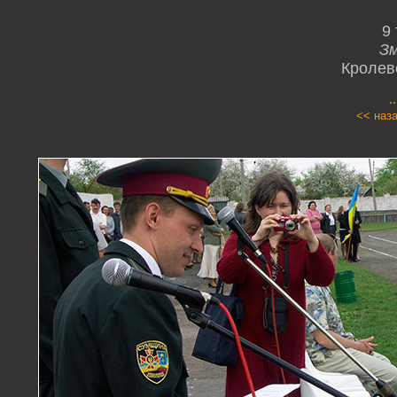
9
Зм
Кролев
.
<< наз