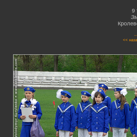
9
Зм
Кролев
.
<< наз