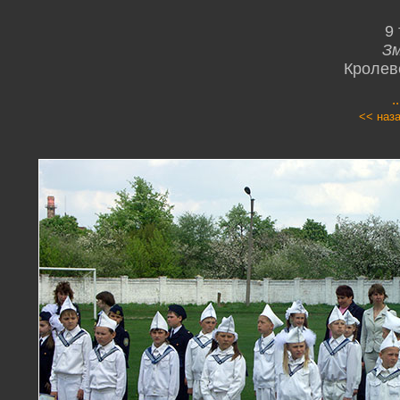
9
Зм
Кролев
.
<< наз