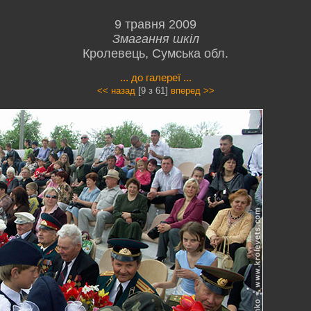
9 травня 2009
Змагання шкіл
Кролевець, Сумська обл.
... до галереї ...
<< назад
[9 з 61]
вперед >>