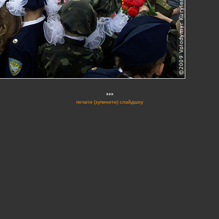
***
почати (зупинити) слайдшоу