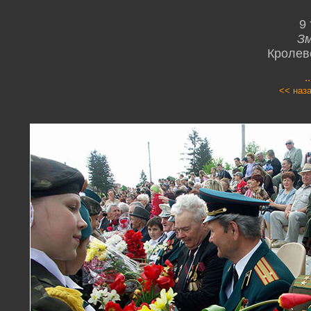
9
Зм
Кролев
.
<< наз