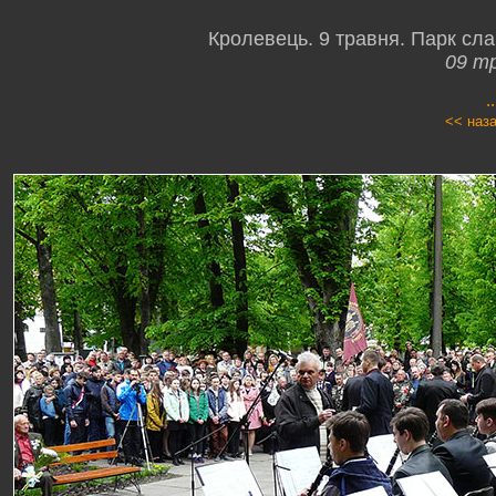
Кролевець. 9 травня. Парк слав
09 т
.
<< наз