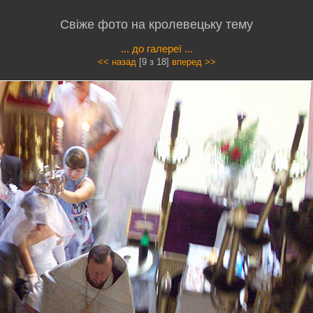
Свіже фото на кролевецьку тему
... до галереї ...
<< назад
[9 з 18]
вперед >>