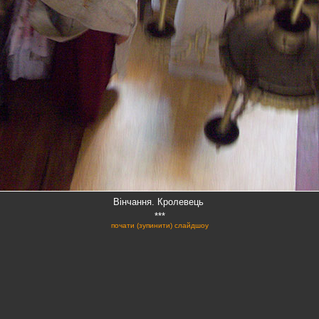
Вінчання. Кролевець
***
почати (зупинити) слайдшоу