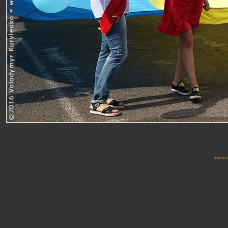
почат