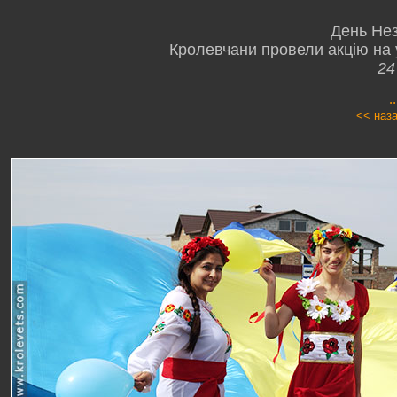
День Нез
Кролевчани провели акцію на у
24
.
<< наз