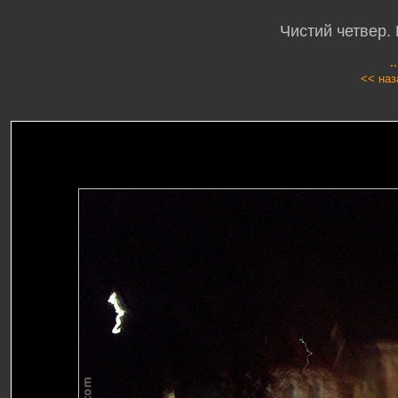
Чистий четвер. 
.
<< наз