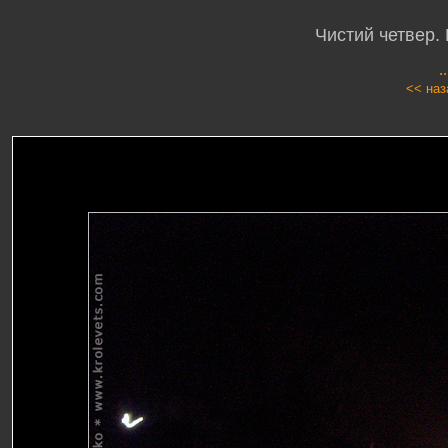
Чистий четвер. 
.
<< наз