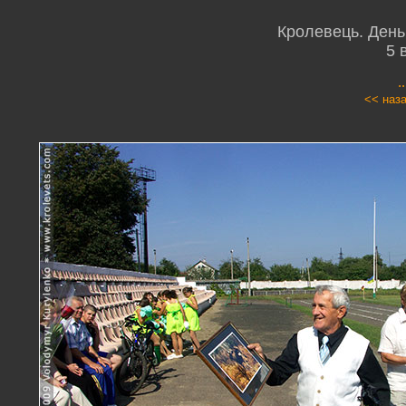
Кролевець. День 
5 
.
<< наз