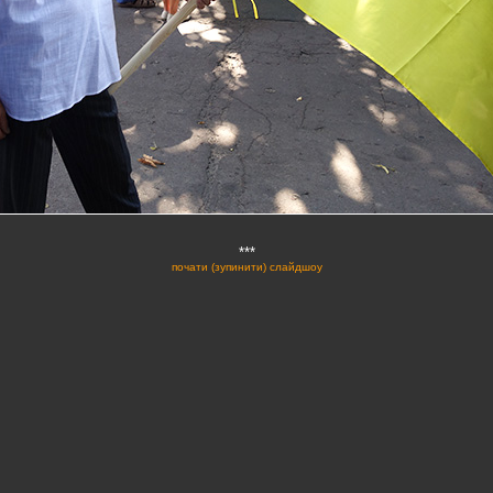
***
почати (зупинити) слайдшоу