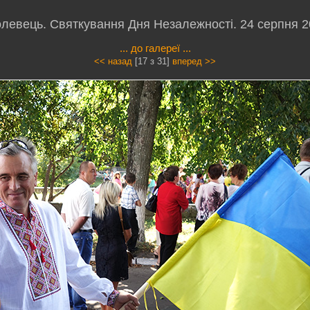
левець. Святкування Дня Незалежності. 24 серпня 
... до галереї ...
<< назад
[17 з 31]
вперед >>