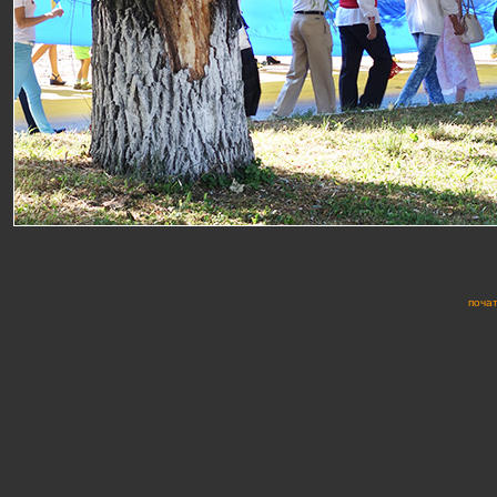
почат