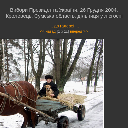
Вибори Президента України. 26 Грудня 2004.
Кролевець, Сумська область, дільниця у лісгоспі
... до галереї ...
<< назад
[1 з 11]
вперед >>