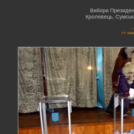
Вибори Президент
Кролевець, Сумська
.
<< наз