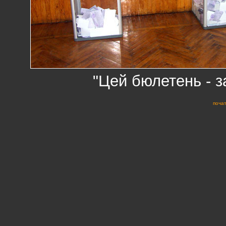
"Цей бюлетень - з
почат