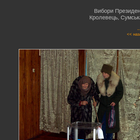
Вибори Президент
Кролевець, Сумська
.
<< наз