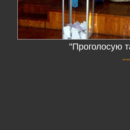
"Проголосую та
почат