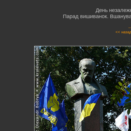
День незалежн
Парад вишиванок. Вшануван
.
<< наза