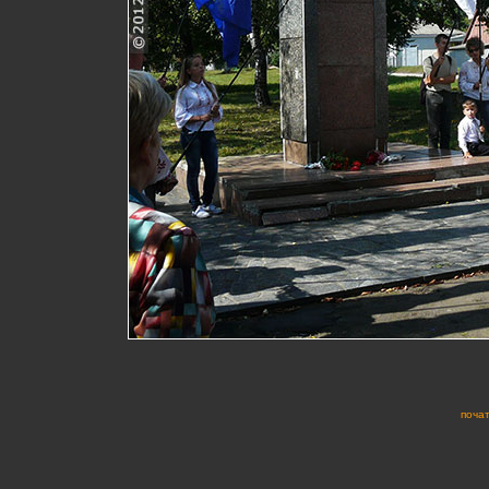
почат