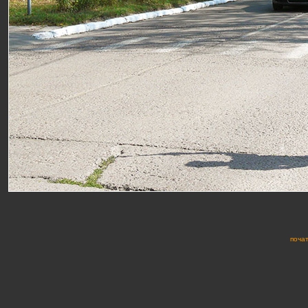
почат