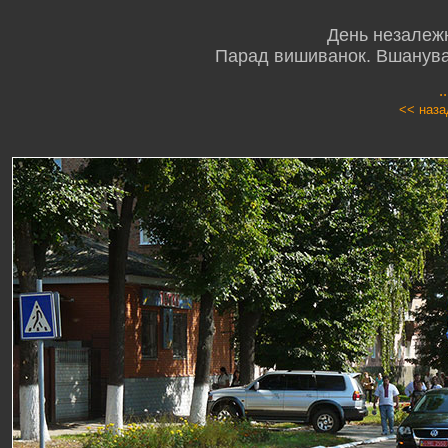
День незалежн
Парад вишиванок. Вшануван
.
<< наза