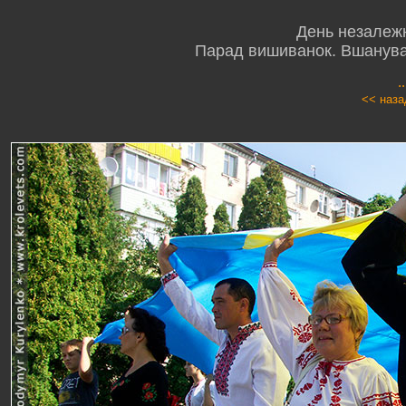
День незалежн
Парад вишиванок. Вшануван
.
<< наза