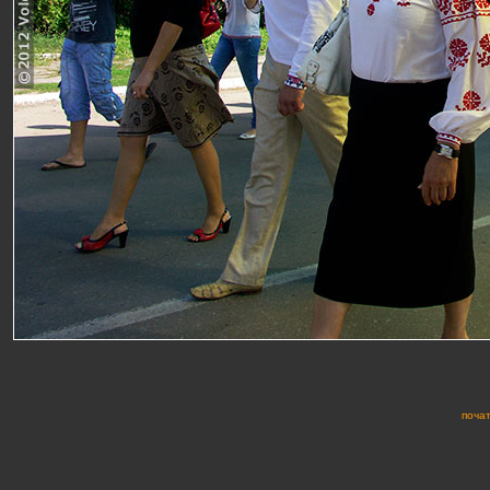
почат