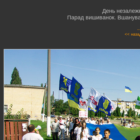
День незалежн
Парад вишиванок. Вшануван
.
<< наза