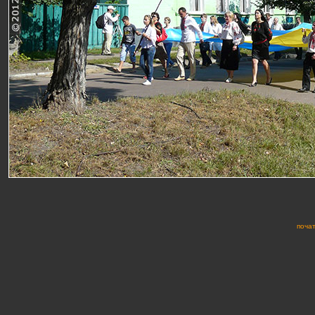
почат