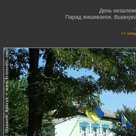
День незалежн
Парад вишиванок. Вшануван
.
<< наза