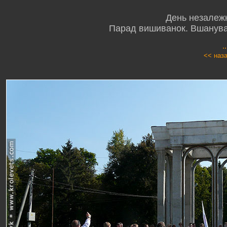
День незалежн
Парад вишиванок. Вшануван
.
<< наз