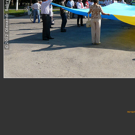
почат