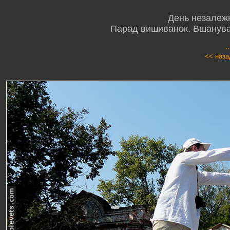
День незалежн
Парад вишиванок. Вшануван
.
<< наза