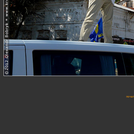
почат