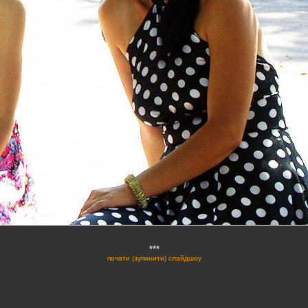
***
почати (зупинити) слайдшоу