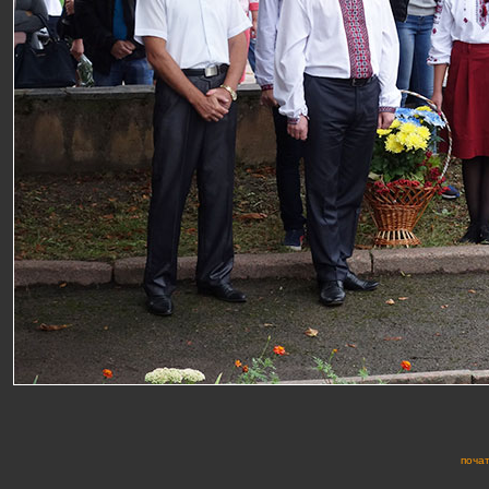
почат