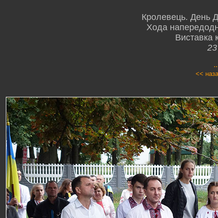
Кролевець. День 
Хода напередодн
Виставка к
23
.
<< наз