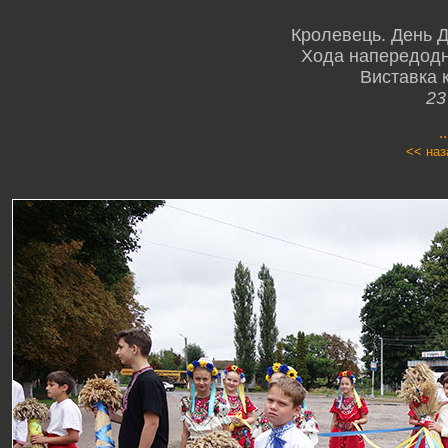
Кролевець. День 
Хода напередодн
Виставка к
23
.
<< наз