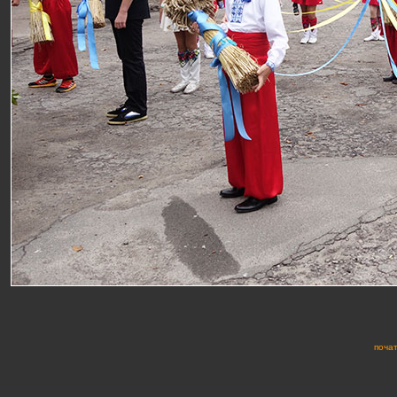
почат