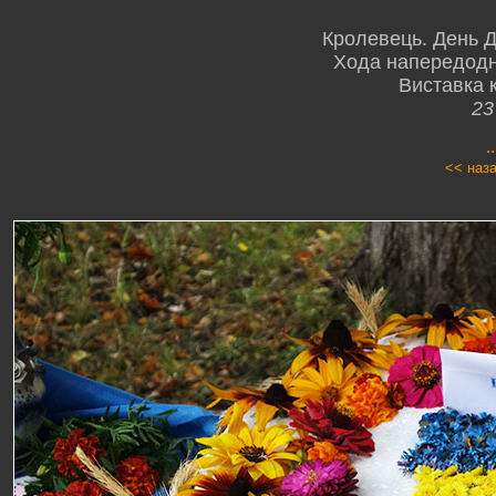
Кролевець. День 
Хода напередодн
Виставка к
23
.
<< наз