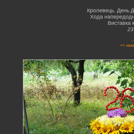
Кролевець. День 
Хода напередодн
Виставка к
23
.
<< наз