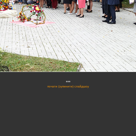
***
почати (зупинити) слайдшоу