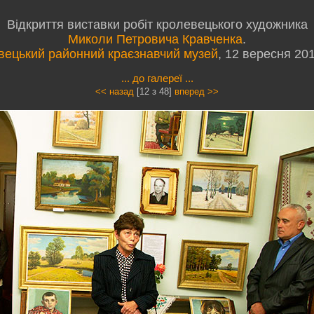
Відкриття виставки робіт кролевецького художника
Миколи Петровича Кравченка
.
вецький районний краєзнавчий музей
, 12 вересня 20
... до галереї ...
<< назад
[12 з 48]
вперед >>