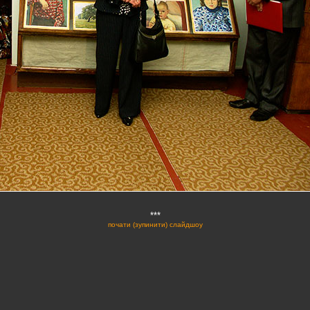
***
почати (зупинити) слайдшоу