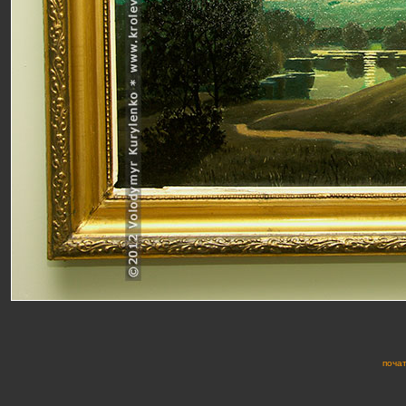
почат