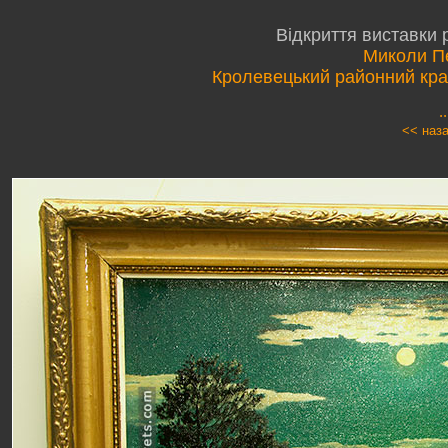
Відкриття виставки 
Миколи П
Кролевецький районний кра
.
<< наз