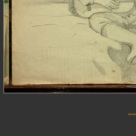
почат