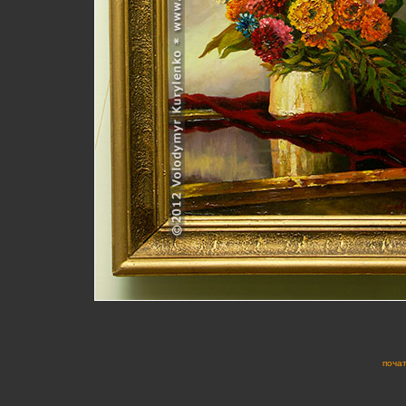
почат