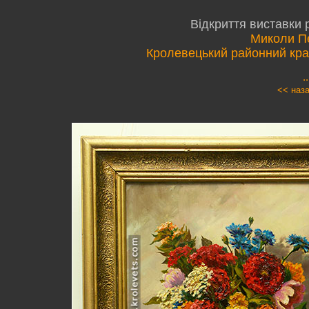
Відкриття виставки 
Миколи П
Кролевецький районний кра
.
<< наз