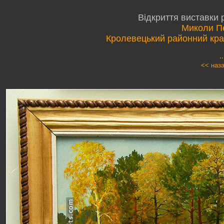
Відкриття виставки 
Миколи П
Кролевецький районний кра
.
<< наз