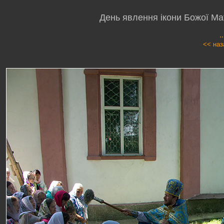
День явлення ікони Божої Мат
.
<< наз