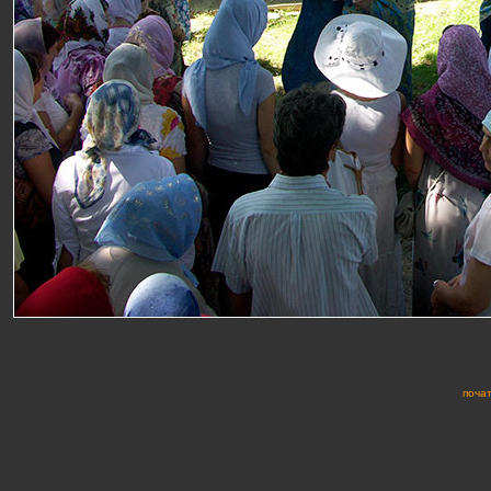
почат