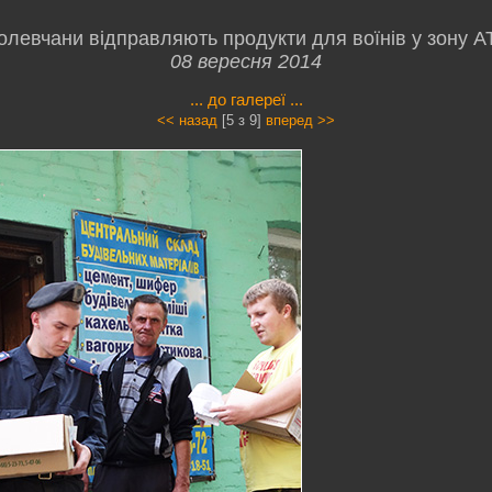
олевчани відправляють продукти для воїнів у зону А
08 вересня 2014
... до галереї ...
<< назад
[5 з 9]
вперед >>