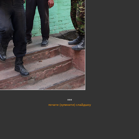
***
почати (зупинити) слайдшоу