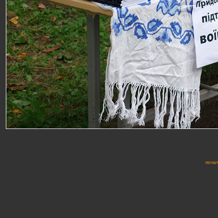
почат