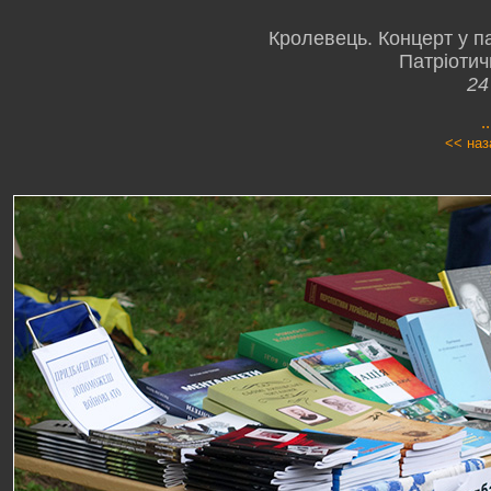
Кролевець. Концерт у п
Патріотич
24
.
<< наз