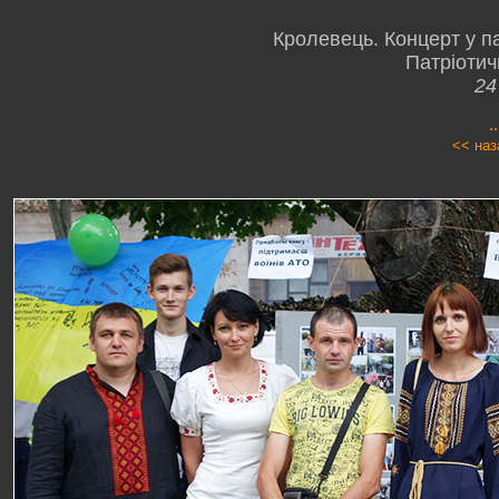
Кролевець. Концерт у п
Патріотич
24
.
<< наз