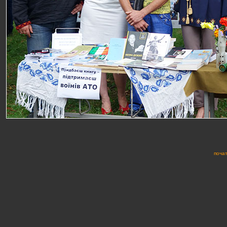
почат