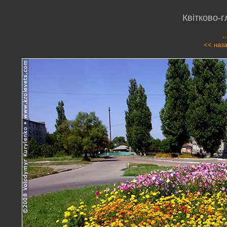
Квітково-
.
<< наз