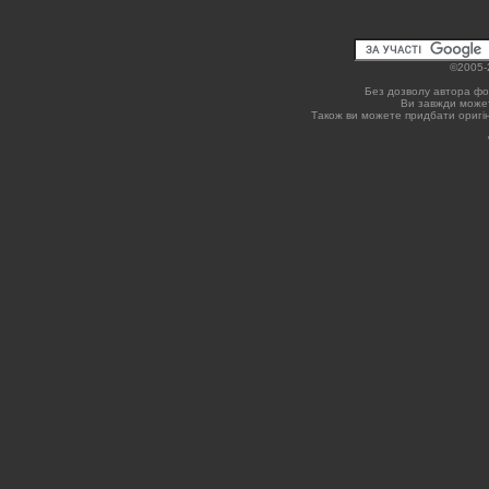
©2005-
Без дозволу автора фо
Ви завжди может
Також ви можете придбати оригін