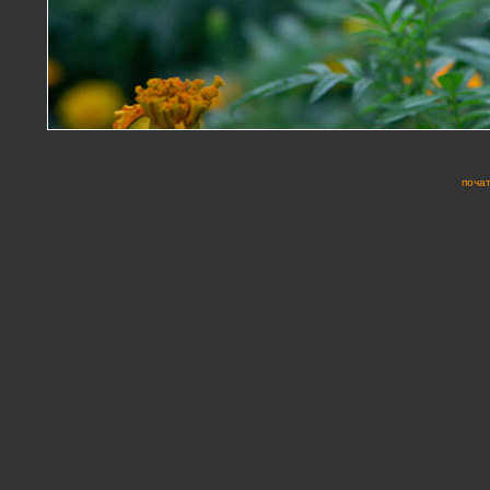
почат