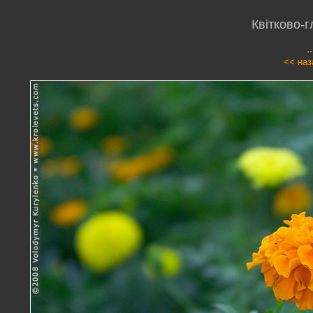
Квітково-
.
<< наз