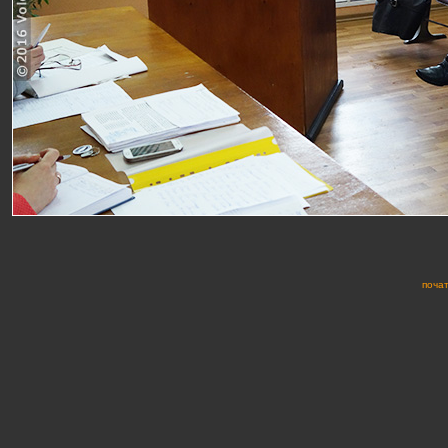
почат