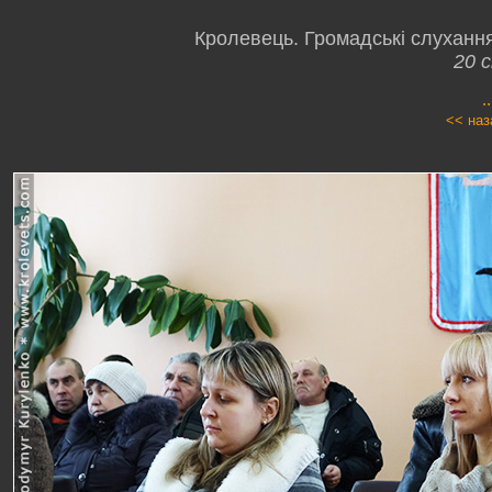
Кролевець. Громадські слуханн
20 с
.
<< наз